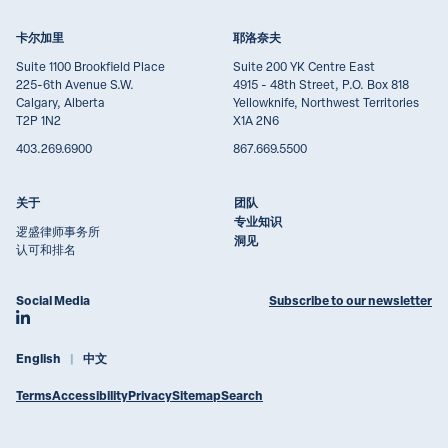
卡尔加里
耶洛奈夫
Suite 1100 Brookfield Place
Suite 200 YK Centre East
225-6th Avenue S.W.
4915 - 48th Street, P.O. Box 818
Calgary, Alberta
Yellowknife, Northwest Territories
T2P 1N2
X1A 2N6
403.269.6900
867.669.5500
关于
团队
专业知识
逻盛律师事务所
洞见
认可和排名
Social Media
Subscribe to our newsletter
Join Lawson Lundell on LinkedIn
English
中文
Terms
Accessibility
Privacy
Sitemap
Search