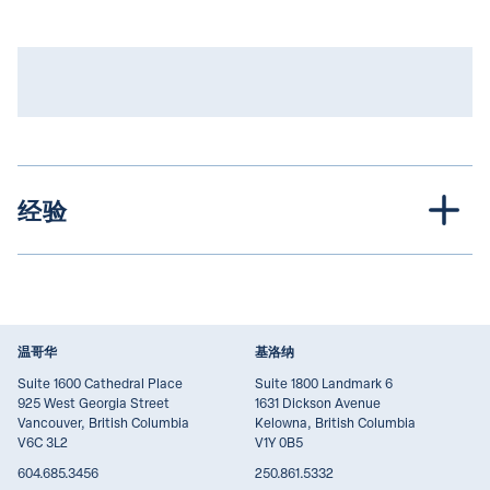
经验
温哥华
基洛纳
Suite 1600 Cathedral Place
Suite 1800 Landmark 6
925 West Georgia Street
1631 Dickson Avenue
Vancouver, British Columbia
Kelowna, British Columbia
V6C 3L2
V1Y 0B5
604.685.3456
250.861.5332